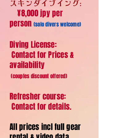
スキンダイブイング:
¥8,000 jpy per
person
(solo divers welcome)
予約する前に読ん
Diving License:
Contact for Prices &
availability
(couples discount offered)
Staff・スタッフ
Refresher course:
Contact for details.
All prices incl full gear
rental & video data