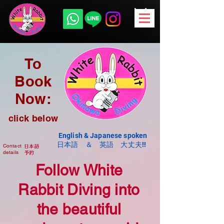
Welcome
To
Book
Discover Diving
Now:
click below
English & Japanese spoken
体験ダイビング
日本語 ＆ 英語 大丈夫!!
Contact
​日本語
details
予約
Follow White
Fun diving
Rabbit Diving into
the beautiful