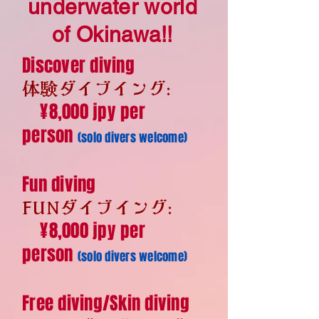
underwater world
FUN ダイビング
of Okinawa!!
Discover diving
体験ダイブイング:
¥8,000 jpy per
person
スキンダイビング
(solo divers welcome)
Fun diving
Locations
FUNダイブイング:
¥8,000 jpy per
person
(solo divers welcome)
ポイント
Free diving/Skin diving